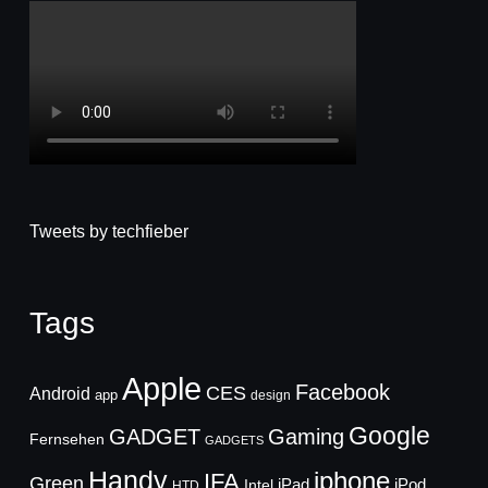
Tweets by techfieber
Tags
Apple
Facebook
CES
Android
app
design
Google
GADGET
Gaming
Fernsehen
GADGETS
Handy
iphone
IFA
Green
iPad
Intel
iPod
HTD