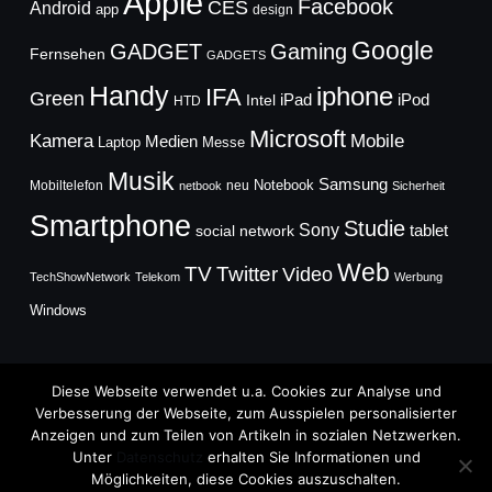
Apple
Facebook
CES
Android
app
design
Google
GADGET
Gaming
Fernsehen
GADGETS
Handy
iphone
IFA
Green
iPad
Intel
iPod
HTD
Microsoft
Mobile
Kamera
Medien
Laptop
Messe
Musik
Samsung
Notebook
Mobiltelefon
neu
netbook
Sicherheit
Smartphone
Studie
Sony
social network
tablet
Web
TV
Twitter
Video
TechShowNetwork
Telekom
Werbung
Windows
Diese Webseite verwendet u.a. Cookies zur Analyse und
Verbesserung der Webseite, zum Ausspielen personalisierter
Anzeigen und zum Teilen von Artikeln in sozialen Netzwerken.
Copyright © 2026
Unter
Datenschutz
erhalten Sie Informationen und
TechFieber Blog
Möglichkeiten, diese Cookies auszuschalten.