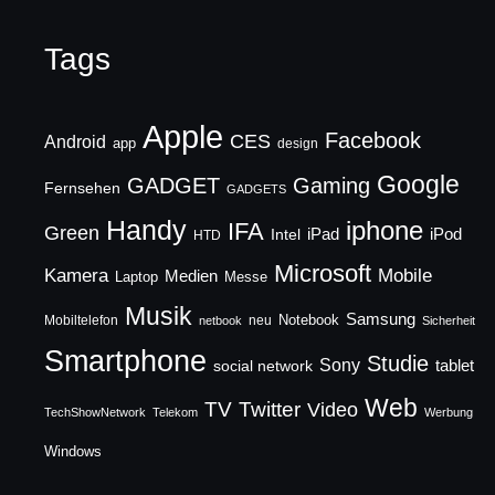
Tags
Apple
Facebook
CES
Android
app
design
Google
GADGET
Gaming
Fernsehen
GADGETS
Handy
iphone
IFA
Green
iPad
Intel
iPod
HTD
Microsoft
Mobile
Kamera
Medien
Laptop
Messe
Musik
Samsung
Notebook
Mobiltelefon
neu
netbook
Sicherheit
Smartphone
Studie
Sony
social network
tablet
Web
TV
Twitter
Video
TechShowNetwork
Telekom
Werbung
Windows