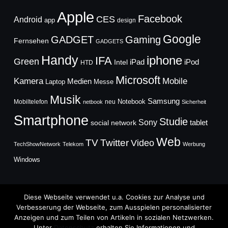
Apple
Facebook
CES
Android
app
design
Google
GADGET
Gaming
Fernsehen
GADGETS
Handy
iphone
IFA
Green
iPad
Intel
iPod
HTD
Microsoft
Mobile
Kamera
Medien
Laptop
Messe
Musik
Samsung
Notebook
Mobiltelefon
neu
netbook
Sicherheit
Smartphone
Studie
Sony
social network
tablet
Web
TV
Twitter
Video
TechShowNetwork
Telekom
Werbung
Windows
Diese Webseite verwendet u.a. Cookies zur Analyse und
Verbesserung der Webseite, zum Ausspielen personalisierter
Anzeigen und zum Teilen von Artikeln in sozialen Netzwerken.
Copyright © 2026
Unter
Datenschutz
erhalten Sie Informationen und