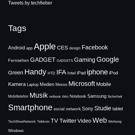
Tweets by techfieber
Tags
Apple
Facebook
CES
Android
app
design
Google
GADGET
Gaming
Fernsehen
GADGETS
Handy
iphone
IFA
Green
iPad
Intel
iPod
HTD
Microsoft
Mobile
Kamera
Medien
Laptop
Messe
Musik
Samsung
Notebook
Mobiltelefon
neu
netbook
Sicherheit
Smartphone
Studie
Sony
social network
tablet
Web
TV
Twitter
Video
TechShowNetwork
Telekom
Werbung
Windows