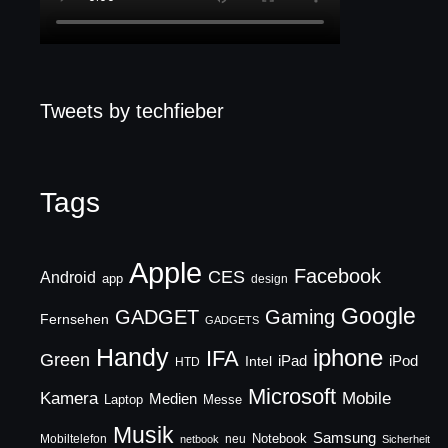
Tweets by techfieber
Tags
Apple
Facebook
CES
Android
app
design
Google
GADGET
Gaming
Fernsehen
GADGETS
Handy
iphone
IFA
Green
iPad
Intel
iPod
HTD
Microsoft
Mobile
Kamera
Medien
Laptop
Messe
Musik
Samsung
Notebook
Mobiltelefon
neu
netbook
Sicherheit