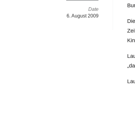
Bun
Date
6. August 2009
Die
Zei
Kin
La
„da
La