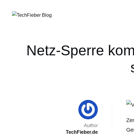
Netz-Sperre komm
Zen
Author
Ger
TechFieber.de