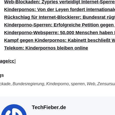
Web-Blockaden: Zypries verteidigt Internet-Sperr
Kinderpornos: Von der Leyen fordert internation
Rückschlag für Internet-Blockierer: Bundesrat rü
Kinderporno-Sperren: Erfolgreiche Petition gege
Kinderporno-Websperre: 50.000 Menschen haben K
Kampf gegen Kinderpornos: Kabinett beschließt 
Telekom: Kinderpornos bleiben online
age/cc
]
gs
ckade
,
Bundesregierung
,
Kinderporno
,
sperren
,
Web
,
Zensursu
TechFieber.de