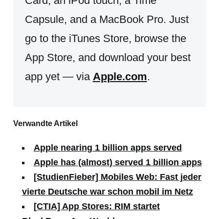
Card, an iPod touch, a Time
Capsule, and a MacBook Pro. Just
go to the iTunes Store, browse the
App Store, and download your best
app yet — via
Apple.com
.
Verwandte Artikel
Apple nearing 1 billion apps served
Apple has (almost) served 1 billion apps
[StudienFieber] Mobiles Web: Fast jeder
vierte Deutsche war schon mobil im Netz
[CTIA] App Stores: RIM startet