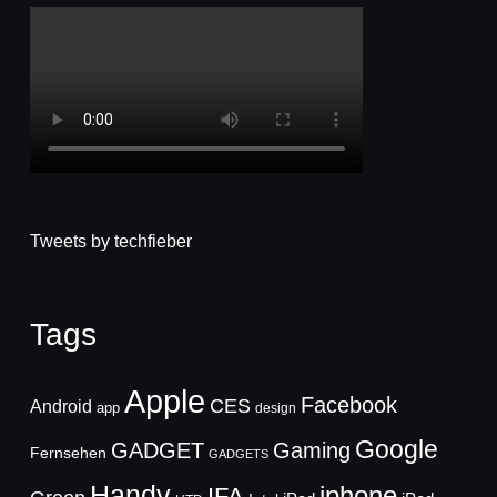
Tweets by techfieber
Tags
Apple
Facebook
CES
Android
app
design
Google
GADGET
Gaming
Fernsehen
GADGETS
Handy
iphone
IFA