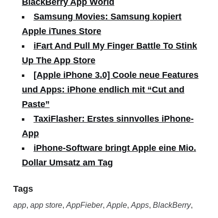
BlackBerry App World
Samsung Movies: Samsung kopiert
Apple iTunes Store
iFart And Pull My Finger Battle To Stink
Up The App Store
[Apple iPhone 3.0] Coole neue Features
und Apps: iPhone endlich mit “Cut and
Paste”
TaxiFlasher: Erstes sinnvolles iPhone-
App
iPhone-Software bringt Apple eine Mio.
Dollar Umsatz am Tag
Tags
app
,
app store
,
AppFieber
,
Apple
,
Apps
,
BlackBerry
,