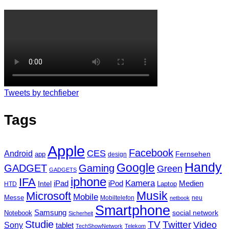
Tweets by techfieber
Tags
Apple
Facebook
CES
Android
Fernsehen
app
design
Handy
Google
GADGET
Gaming
Green
GADGETS
iphone
IFA
Kamera
iPad
Intel
iPod
Medien
Laptop
HTD
Musik
Microsoft
Mobile
Messe
Mobiltelefon
neu
netbook
Smartphone
Samsung
social network
Notebook
Sicherheit
Studie
TV
Twitter
Video
Sony
tablet
TechShowNetwork
Telekom