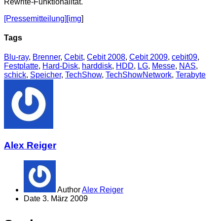
Rewrite-Funktionalität.
[Pressemitteilung][img
]
Tags
Blu-ray
,
Brenner
,
Cebit
,
Cebit 2008
,
Cebit 2009
,
cebit09
,
Festplatte
,
Hard-Disk
,
harddisk
,
HDD
,
LG
,
Messe
,
NAS
,
schick
,
Speicher
,
TechShow
,
TechShowNetwork
,
Terabyte
Alex Reiger
Author
Alex Reiger
Date
3. März 2009