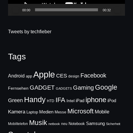
00:00
00:32
Tweets by techfieber
Tags
Apple
Facebook
CES
Android
app
design
Google
GADGET
Gaming
Fernsehen
GADGETS
Handy
iphone
IFA
Green
iPad
Intel
iPod
HTD
Microsoft
Mobile
Kamera
Medien
Laptop
Messe
Musik
Samsung
Notebook
Mobiltelefon
neu
netbook
Sicherheit