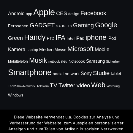
Apple
Facebook
CES
Android
app
design
Google
GADGET
Gaming
Fernsehen
GADGETS
Handy
iphone
IFA
Green
iPad
Intel
iPod
HTD
Microsoft
Mobile
Kamera
Medien
Laptop
Messe
Musik
Samsung
Notebook
Mobiltelefon
neu
netbook
Sicherheit
Smartphone
Studie
Sony
social network
tablet
Web
TV
Twitter
Video
TechShowNetwork
Telekom
Werbung
Windows
Diese Webseite verwendet u.a. Cookies zur Analyse und
Verbesserung der Webseite, zum Ausspielen personalisierter
Anzeigen und zum Teilen von Artikeln in sozialen Netzwerken.
Copyright © 2026