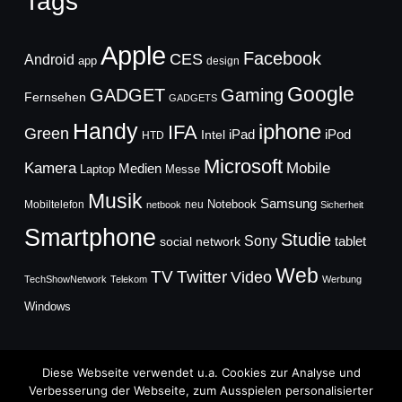
Tags
Apple
Facebook
CES
Android
app
design
Google
GADGET
Gaming
Fernsehen
GADGETS
Handy
iphone
IFA
Green
iPad
Intel
iPod
HTD
Microsoft
Mobile
Kamera
Medien
Laptop
Messe
Musik
Samsung
Notebook
Mobiltelefon
neu
netbook
Sicherheit
Smartphone
Studie
Sony
social network
tablet
Web
TV
Twitter
Video
TechShowNetwork
Telekom
Werbung
Windows
Diese Webseite verwendet u.a. Cookies zur Analyse und
Verbesserung der Webseite, zum Ausspielen personalisierter