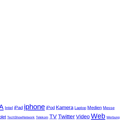
iphone
FA
Kamera
iPad
Intel
iPod
Medien
Laptop
Messe
Web
TV
Twitter
Video
blet
TechShowNetwork
Telekom
Werbung