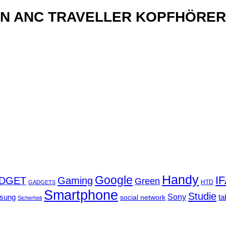
xN ANC TRAVELLER KOPFHÖRER
Handy
Google
I
DGET
Gaming
Green
GADGETS
HTD
Smartphone
Studie
Sony
sung
social network
ta
Sicherheit