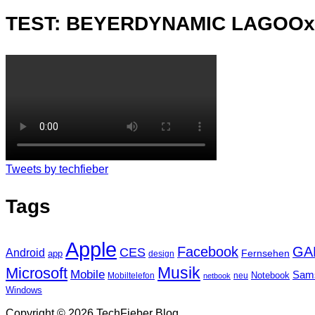
TEST: BEYERDYNAMIC LAGOO
Tweets by techfieber
Tags
Apple
Facebook
GA
CES
Android
Fernsehen
app
design
Musik
Microsoft
Mobile
Sam
Notebook
Mobiltelefon
neu
netbook
Windows
Copyright © 2026 TechFieber Blog