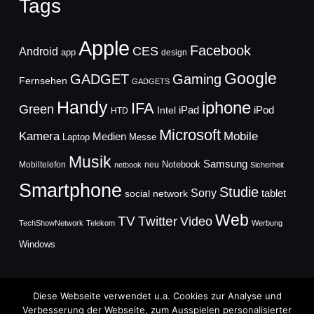
Tags
Apple
Facebook
CES
Android
app
design
Google
GADGET
Gaming
Fernsehen
GADGETS
Handy
iphone
IFA
Green
iPad
Intel
iPod
HTD
Microsoft
Mobile
Kamera
Medien
Laptop
Messe
Musik
Samsung
Notebook
Mobiltelefon
neu
netbook
Sicherheit
Smartphone
Studie
Sony
social network
tablet
Web
TV
Twitter
Video
TechShowNetwork
Telekom
Werbung
Windows
Diese Webseite verwendet u.a. Cookies zur Analyse und
Verbesserung der Webseite, zum Ausspielen personalisierter