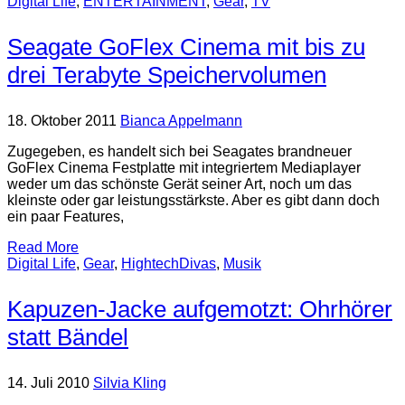
Digital Life
,
ENTERTAINMENT
,
Gear
,
TV
Seagate GoFlex Cinema mit bis zu
drei Terabyte Speichervolumen
18. Oktober 2011
Bianca Appelmann
Zugegeben, es handelt sich bei Seagates brandneuer
GoFlex Cinema Festplatte mit integriertem Mediaplayer
weder um das schönste Gerät seiner Art, noch um das
kleinste oder gar leistungsstärkste. Aber es gibt dann doch
ein paar Features,
Read More
Digital Life
,
Gear
,
HightechDivas
,
Musik
Kapuzen-Jacke aufgemotzt: Ohrhörer
statt Bändel
14. Juli 2010
Silvia Kling