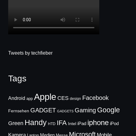
Tweets by techfieber
Tags
Apple
Facebook
CES
Android
app
design
Google
GADGET
Gaming
Fernsehen
GADGETS
Handy
iphone
IFA
Green
iPad
Intel
iPod
HTD
Microsoft
Mobile
Kamera
Medien
Laptop
Messe