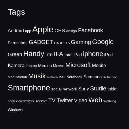
Tags
Apple
Facebook
CES
Android
app
design
Google
GADGET
Gaming
Fernsehen
GADGETS
Handy
iphone
IFA
Green
iPad
Intel
iPod
HTD
Microsoft
Mobile
Kamera
Medien
Laptop
Messe
Musik
Samsung
Notebook
Mobiltelefon
neu
netbook
Sicherheit
Smartphone
Studie
Sony
social network
tablet
Web
TV
Twitter
Video
TechShowNetwork
Telekom
Werbung
Windows