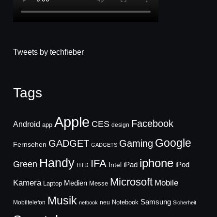
Tweets by techfieber
Tags
Apple
Facebook
CES
Android
app
design
Google
GADGET
Gaming
Fernsehen
GADGETS
Handy
iphone
IFA
Green
iPad
Intel
iPod
HTD
Microsoft
Mobile
Kamera
Medien
Laptop
Messe
Musik
Samsung
Notebook
Mobiltelefon
neu
netbook
Sicherheit