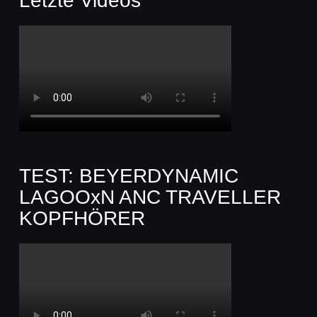
Letzte Videos
TEST: BEYERDYNAMIC
LAGOOxN ANC TRAVELLER
KOPFHÖRER