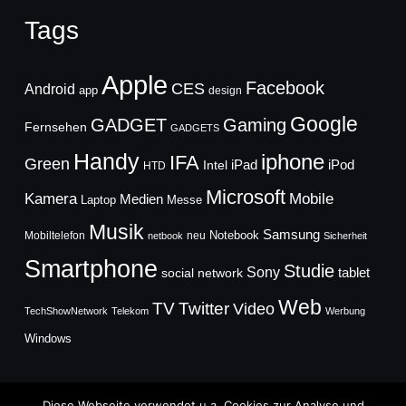
Tags
Apple
Facebook
CES
Android
app
design
Google
GADGET
Gaming
Fernsehen
GADGETS
Handy
iphone
IFA
Green
iPad
Intel
iPod
HTD
Microsoft
Mobile
Kamera
Medien
Laptop
Messe
Musik
Samsung
Notebook
Mobiltelefon
neu
netbook
Sicherheit
Smartphone
Studie
Sony
social network
tablet
Web
TV
Twitter
Video
TechShowNetwork
Telekom
Werbung
Windows
Diese Webseite verwendet u.a. Cookies zur Analyse und