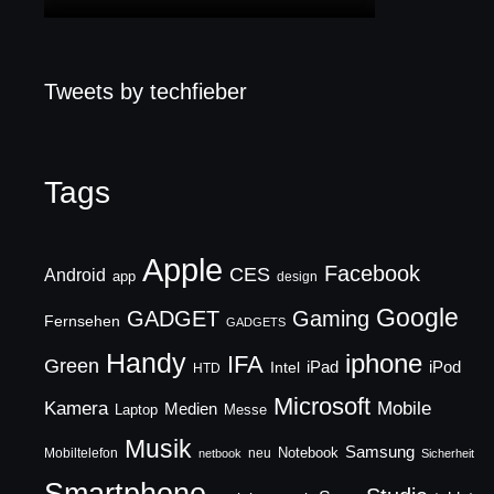
Tweets by techfieber
Tags
Apple
Facebook
CES
Android
app
design
Google
GADGET
Gaming
Fernsehen
GADGETS
Handy
iphone
IFA
Green
iPad
Intel
iPod
HTD
Microsoft
Mobile
Kamera
Medien
Laptop
Messe
Musik
Samsung
Notebook
Mobiltelefon
neu
netbook
Sicherheit