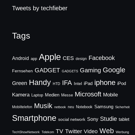
Tweets by techfieber
Tags
Apple
Facebook
CES
Android
app
design
Google
GADGET
Gaming
Fernsehen
GADGETS
Handy
iphone
IFA
Green
iPad
Intel
iPod
HTD
Microsoft
Mobile
Kamera
Medien
Laptop
Messe
Musik
Samsung
Notebook
Mobiltelefon
neu
netbook
Sicherheit
Smartphone
Studie
Sony
social network
tablet
Web
TV
Twitter
Video
TechShowNetwork
Telekom
Werbung