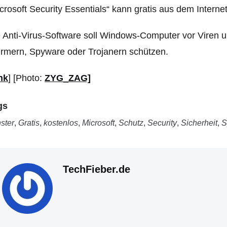
crosoft Security Essentials“ kann gratis aus dem Intern
 Anti-Virus-Software soll Windows-Computer vor Viren
rmern, Spyware oder Trojanern schützen.
nk
] [Photo:
ZYG_ZAG]
gs
ster
,
Gratis
,
kostenlos
,
Microsoft
,
Schutz
,
Security
,
Sicherheit
,
S
TechFieber.de