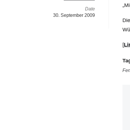
„Mi
Date
30. September 2009
Die
Wü
[
Li
Ta
Fen