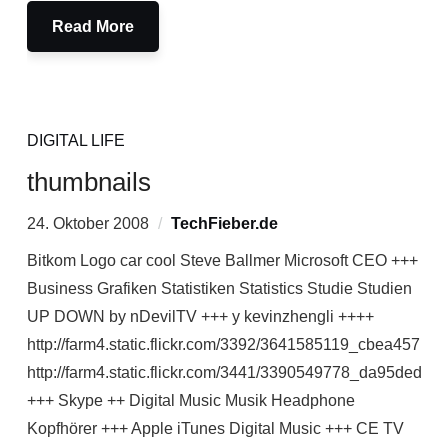
Read More
DIGITAL LIFE
thumbnails
24. Oktober 2008
TechFieber.de
Bitkom Logo car cool Steve Ballmer Microsoft CEO +++
Business Grafiken Statistiken Statistics Studie Studien
UP DOWN by nDevilTV +++ y kevinzhengli ++++
http://farm4.static.flickr.com/3392/3641585119_cbea457150
http://farm4.static.flickr.com/3441/3390549778_da95ded410
+++ Skype ++ Digital Music Musik Headphone
Kopfhörer +++ Apple iTunes Digital Music +++ CE TV