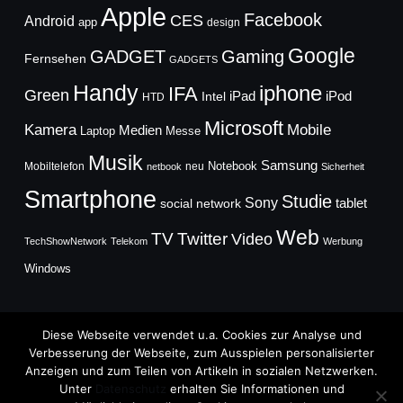
Apple
Facebook
CES
Android
app
design
Google
GADGET
Gaming
Fernsehen
GADGETS
Handy
iphone
IFA
Green
iPad
Intel
iPod
HTD
Microsoft
Mobile
Kamera
Medien
Laptop
Messe
Musik
Samsung
Notebook
Mobiltelefon
neu
netbook
Sicherheit
Smartphone
Studie
Sony
social network
tablet
Web
TV
Twitter
Video
TechShowNetwork
Telekom
Werbung
Windows
Diese Webseite verwendet u.a. Cookies zur Analyse und
Verbesserung der Webseite, zum Ausspielen personalisierter
Anzeigen und zum Teilen von Artikeln in sozialen Netzwerken.
Copyright © 2026
Unter
Datenschutz
erhalten Sie Informationen und
TechFieber Blog