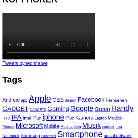
Tweets by techfieber
Tags
Apple
Facebook
CES
Android
Fernsehen
app
design
Handy
Google
GADGET
Gaming
Green
GADGETS
iphone
IFA
Kamera
iPad
Intel
iPod
Medien
Laptop
HTD
Musik
Microsoft
Mobile
Messe
Mobiltelefon
neu
netbook
Smartphone
Samsung
social network
Notebook
Sicherheit