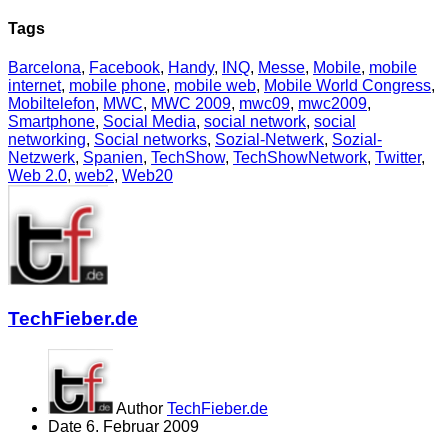
Tags
Barcelona
,
Facebook
,
Handy
,
INQ
,
Messe
,
Mobile
,
mobile
internet
,
mobile phone
,
mobile web
,
Mobile World Congress
,
Mobiltelefon
,
MWC
,
MWC 2009
,
mwc09
,
mwc2009
,
Smartphone
,
Social Media
,
social network
,
social
networking
,
Social networks
,
Sozial-Netwerk
,
Sozial-
Netzwerk
,
Spanien
,
TechShow
,
TechShowNetwork
,
Twitter
,
Web 2.0
,
web2
,
Web20
TechFieber.de
Author
TechFieber.de
Date
6. Februar 2009