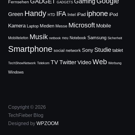
Google
GADGET
Gaming
Fernsehen
GADGETS
Handy
iphone
IFA
Green
iPad
Intel
iPod
HTD
Microsoft
Mobile
Kamera
Medien
Laptop
Messe
Musik
Samsung
Notebook
Mobiltelefon
neu
netbook
Sicherheit
Smartphone
Studie
Sony
social network
tablet
Web
TV
Twitter
Video
TechShowNetwork
Telekom
Werbung
Windows
Copyright © 2026
TechFieber Blog
Designed by
WPZOOM