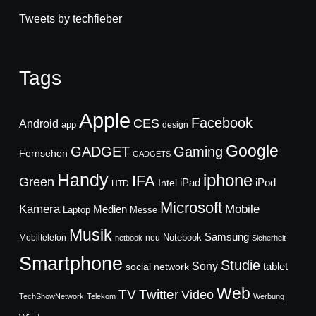
Tweets by techfieber
Tags
Apple
Facebook
CES
Android
app
design
Google
GADGET
Gaming
Fernsehen
GADGETS
Handy
iphone
IFA
Green
iPad
Intel
iPod
HTD
Microsoft
Mobile
Kamera
Medien
Laptop
Messe
Musik
Samsung
Notebook
Mobiltelefon
neu
netbook
Sicherheit
Smartphone
Studie
Sony
social network
tablet
Web
TV
Twitter
Video
TechShowNetwork
Telekom
Werbung