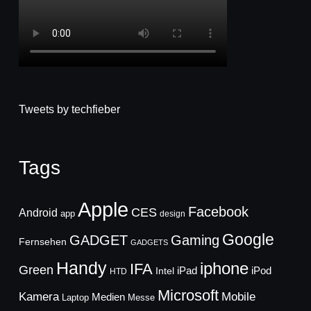
Tweets by techfieber
Tags
Apple
Facebook
CES
Android
app
design
Google
GADGET
Gaming
Fernsehen
GADGETS
Handy
iphone
IFA
Green
iPad
Intel
iPod
HTD
Microsoft
Mobile
Kamera
Medien
Laptop
Messe