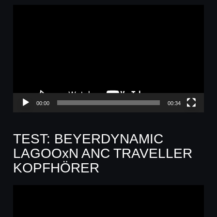
Video-
Player
00:00
00:34
TEST: BEYERDYNAMIC
LAGOOxN ANC TRAVELLER
KOPFHÖRER
Video-
Player