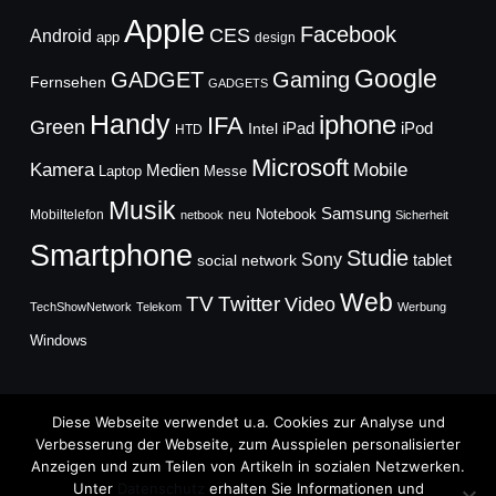
Apple
Facebook
CES
Android
app
design
Google
GADGET
Gaming
Fernsehen
GADGETS
Handy
iphone
IFA
Green
iPad
Intel
iPod
HTD
Microsoft
Mobile
Kamera
Medien
Laptop
Messe
Musik
Samsung
Notebook
Mobiltelefon
neu
netbook
Sicherheit
Smartphone
Studie
Sony
social network
tablet
Web
TV
Twitter
Video
TechShowNetwork
Telekom
Werbung
Windows
Diese Webseite verwendet u.a. Cookies zur Analyse und
Verbesserung der Webseite, zum Ausspielen personalisierter
Anzeigen und zum Teilen von Artikeln in sozialen Netzwerken.
Copyright © 2026
Unter
Datenschutz
erhalten Sie Informationen und