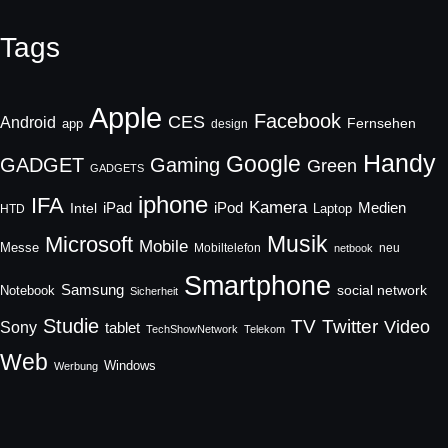
Tags
Apple
Facebook
CES
Android
Fernsehen
app
design
Handy
Google
GADGET
Gaming
Green
GADGETS
iphone
IFA
Kamera
iPad
Intel
iPod
Medien
Laptop
HTD
Musik
Microsoft
Mobile
Messe
Mobiltelefon
neu
netbook
Smartphone
Samsung
social network
Notebook
Sicherheit
Studie
TV
Twitter
Video
Sony
tablet
TechShowNetwork
Telekom
Web
Windows
Werbung