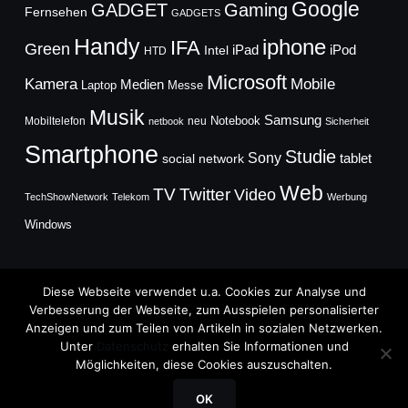
Google
GADGET
Gaming
Fernsehen
GADGETS
Handy
iphone
IFA
Green
iPad
Intel
iPod
HTD
Microsoft
Mobile
Kamera
Medien
Laptop
Messe
Musik
Samsung
Notebook
Mobiltelefon
neu
netbook
Sicherheit
Smartphone
Studie
Sony
social network
tablet
Web
TV
Twitter
Video
TechShowNetwork
Telekom
Werbung
Windows
Diese Webseite verwendet u.a. Cookies zur Analyse und
Verbesserung der Webseite, zum Ausspielen personalisierter
Anzeigen und zum Teilen von Artikeln in sozialen Netzwerken.
Copyright © 2026
Unter
Datenschutz
erhalten Sie Informationen und
TechFieber Blog
Möglichkeiten, diese Cookies auszuschalten.
Designed by
WPZOOM
OK