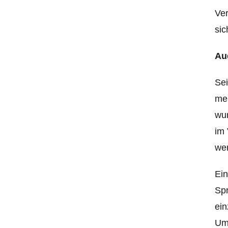
Ver
sic
Au
Sei
mei
wur
im 
wen
Ein
Spr
ein
Umg