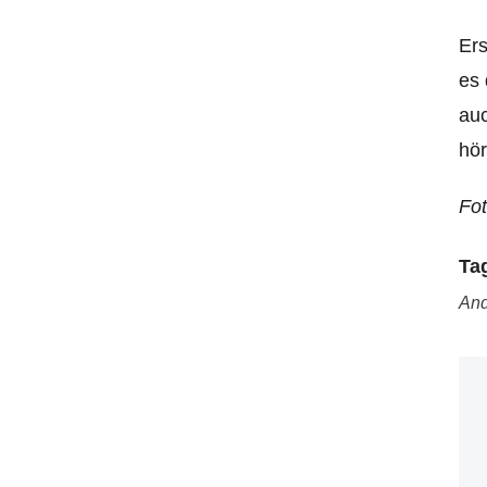
Er
es 
auc
hör
Fot
Ta
And