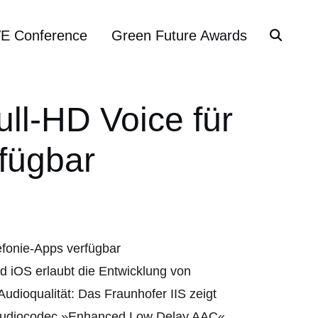
VE Conference
Green Future Awards
ull-HD Voice für
rfügbar
d iOS erlaubt die Entwicklung von
udioqualität: Das Fraunhofer IIS zeigt
m Audiocodec »Enhanced Low Delay AAC«