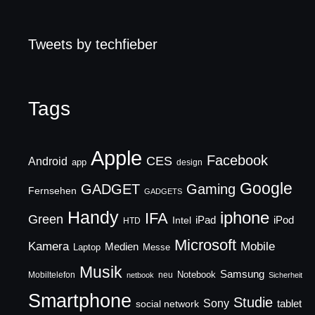
Tweets by techfieber
Tags
Apple
Facebook
CES
Android
app
design
Google
GADGET
Gaming
Fernsehen
GADGETS
Handy
iphone
IFA
Green
iPad
Intel
iPod
HTD
Microsoft
Mobile
Kamera
Medien
Laptop
Messe
Musik
Samsung
Notebook
Mobiltelefon
neu
netbook
Sicherheit
Smartphone
Studie
Sony
social network
tablet