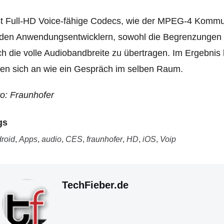
st Full-HD Voice-fähige Codecs, wie der MPEG-4 Komm
den Anwendungsentwicklern, sowohl die Begrenzungen d
h die volle Audiobandbreite zu übertragen. Im Ergebnis 
en sich an wie ein Gespräch im selben Raum.
o: Fraunhofer
gs
roid
,
Apps
,
audio
,
CES
,
fraunhofer
,
HD
,
iOS
,
Voip
TechFieber.de