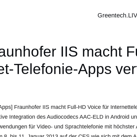
Greentech.LI
aunhofer IIS macht F
et-Telefonie-Apps ve
ive Integration des Audiocodecs AAC-ELD in Android un
endungen für Video- und Sprachtelefonie mit höchster A
m 8. bis 11. Januar 2013 auf der CES wie sich mit de