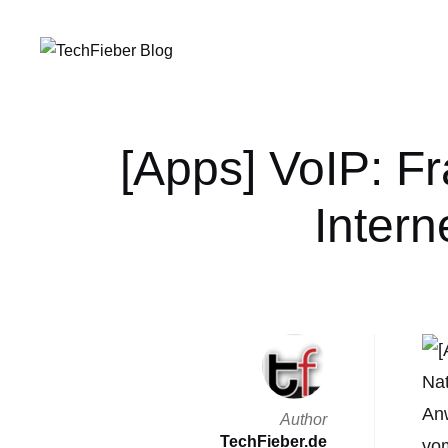
[Apps] VoIP: Fr
Intern
Nat
Anw
Author
TechFieber.de
vo