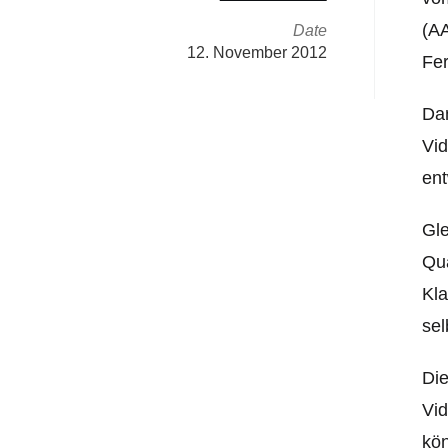
(AA
Date
12. November 2012
Fer
Dan
Vid
ent
Gle
Qua
Kla
se
Die
Vid
kön