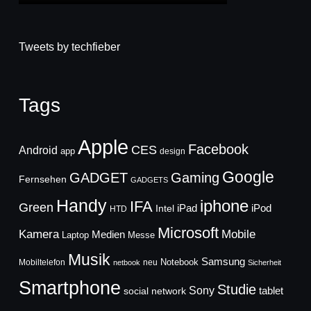
Tweets by techfieber
Tags
Apple
Facebook
CES
Android
app
design
Google
GADGET
Gaming
Fernsehen
GADGETS
Handy
iphone
IFA
Green
iPad
Intel
iPod
HTD
Microsoft
Mobile
Kamera
Medien
Laptop
Messe
Musik
Samsung
Notebook
Mobiltelefon
neu
netbook
Sicherheit
Smartphone
Studie
Sony
social network
tablet