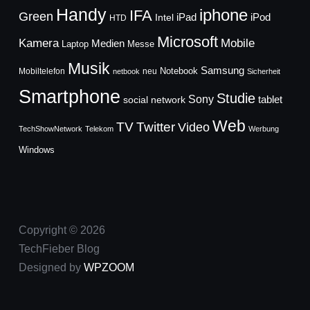
Handy
iphone
IFA
Green
iPad
Intel
iPod
HTD
Microsoft
Mobile
Kamera
Medien
Laptop
Messe
Musik
Samsung
Notebook
Mobiltelefon
neu
netbook
Sicherheit
Smartphone
Studie
Sony
social network
tablet
Web
TV
Twitter
Video
TechShowNetwork
Telekom
Werbung
Windows
Copyright © 2026
TechFieber Blog
Designed by
WPZOOM