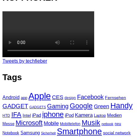
Tweets by techfieber
Tags
Apple
Facebook
CES
Android
Fernsehen
app
design
Handy
Google
GADGET
Gaming
Green
GADGETS
iphone
IFA
Kamera
iPad
Intel
iPod
Medien
Laptop
HTD
Musik
Microsoft
Mobile
Messe
Mobiltelefon
neu
netbook
Smartphone
Samsung
social network
Notebook
Sicherheit