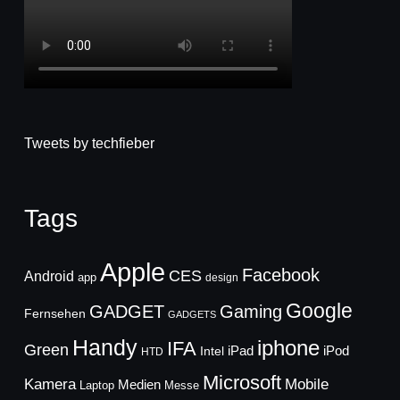
Tweets by techfieber
Tags
Apple
Facebook
CES
Android
app
design
Google
GADGET
Gaming
Fernsehen
GADGETS
Handy
iphone
IFA
Green
iPad
Intel
iPod
HTD
Microsoft
Mobile
Kamera
Medien
Laptop
Messe