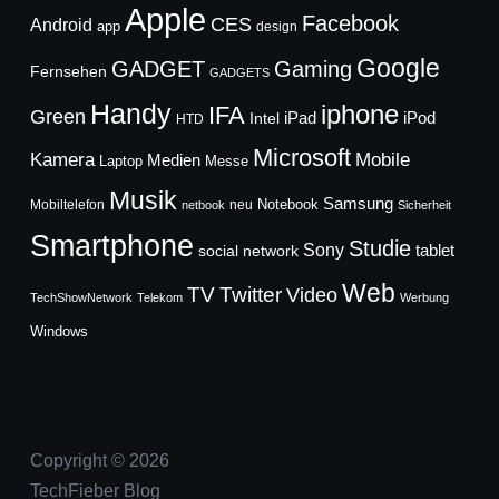
Apple
Facebook
CES
Android
app
design
Google
GADGET
Gaming
Fernsehen
GADGETS
Handy
iphone
IFA
Green
iPad
Intel
iPod
HTD
Microsoft
Mobile
Kamera
Medien
Laptop
Messe
Musik
Samsung
Notebook
Mobiltelefon
neu
netbook
Sicherheit
Smartphone
Studie
Sony
social network
tablet
Web
TV
Twitter
Video
TechShowNetwork
Telekom
Werbung
Windows
Copyright © 2026
TechFieber Blog