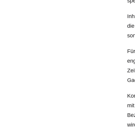
spe
Inh
die
son
Für
eng
Zei
Gad
Kon
mit
Bez
wir