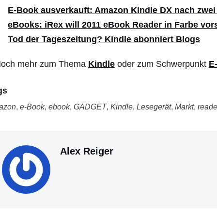
E-Book ausverkauft: Amazon Kindle DX nach zwe
eBooks: iRex will 2011 eBook Reader in Farbe vors
Tod der Tageszeitung? Kindle abonniert Blogs
Noch mehr zum Thema
Kindle
oder zum Schwerpunkt
E
gs
azon
,
e-Book
,
ebook
,
GADGET
,
Kindle
,
Lesegerät
,
Markt
,
reade
Alex Reiger