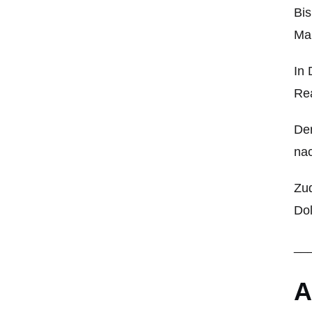
Bis
Mar
In 
Re
Der
nac
Zud
Dol
__
A