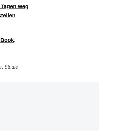
i Tagen weg
tellen
-Book
.
r
,
Studie