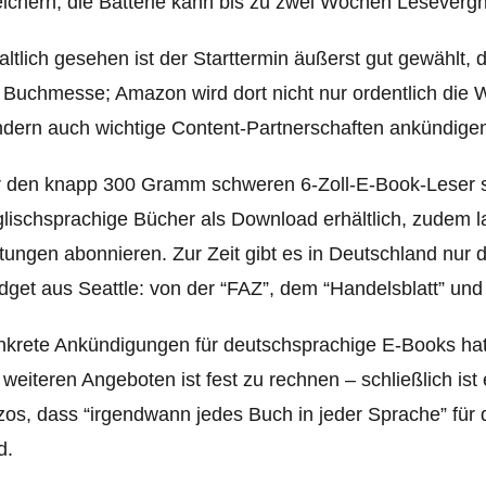
ichern; die Batterie kann bis zu zwei Wochen Lesevergn
altlich gesehen ist der Starttermin äußerst gut gewählt,
 Buchmesse; Amazon wird dort nicht nur ordentlich die 
dern auch wichtige Content-Partnerschaften ankündige
 den knapp 300 Gramm schweren 6-Zoll-E-Book-Leser si
lischsprachige Bücher als Download erhältlich, zudem l
tungen abonnieren. Zur Zeit gibt es in Deutschland nur
get aus Seattle: von der “FAZ”, dem “Handelsblatt” und
krete Ankündigungen für deutschsprachige E-Books hat
 weiteren Angeboten ist fest zu rechnen – schließlich is
os, dass “irgendwann jedes Buch in jeder Sprache” für 
d.