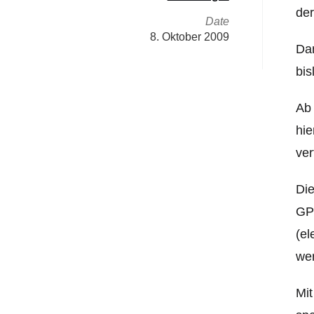
der
Date
8. Oktober 2009
Dam
bis
Ab 
hie
ver
Die
GP
(el
we
Mit