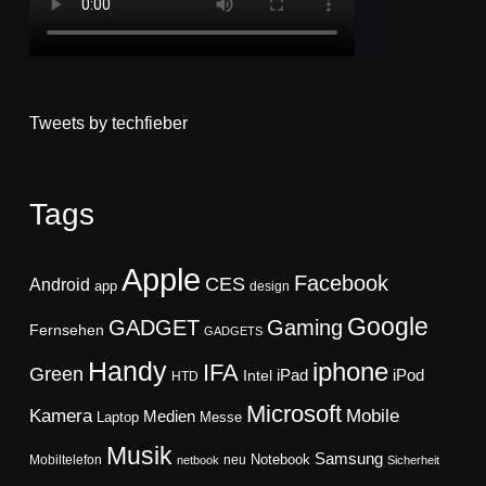
Tweets by techfieber
Tags
Apple
Facebook
CES
Android
app
design
Google
GADGET
Gaming
Fernsehen
GADGETS
Handy
iphone
IFA
Green
iPad
Intel
iPod
HTD
Microsoft
Mobile
Kamera
Medien
Laptop
Messe
Musik
Samsung
Notebook
Mobiltelefon
neu
netbook
Sicherheit