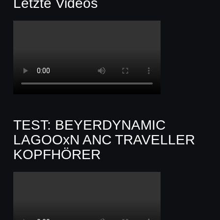
Letzte Videos
TEST: BEYERDYNAMIC
LAGOOxN ANC TRAVELLER
KOPFHÖRER