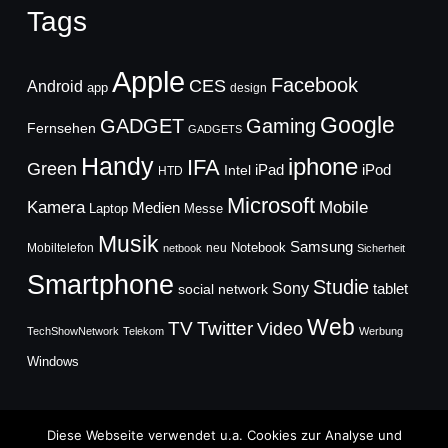
Tags
Apple
Facebook
CES
Android
app
design
Google
GADGET
Gaming
Fernsehen
GADGETS
Handy
iphone
IFA
Green
iPad
Intel
iPod
HTD
Microsoft
Mobile
Kamera
Medien
Laptop
Messe
Musik
Samsung
Notebook
Mobiltelefon
neu
netbook
Sicherheit
Smartphone
Studie
Sony
social network
tablet
Web
TV
Twitter
Video
TechShowNetwork
Telekom
Werbung
Windows
Diese Webseite verwendet u.a. Cookies zur Analyse und