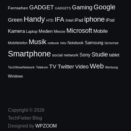
Google
GADGET
Gaming
Fernsehen
GADGETS
Handy
iphone
IFA
Green
iPad
Intel
iPod
HTD
Microsoft
Mobile
Kamera
Medien
Laptop
Messe
Musik
Samsung
Notebook
Mobiltelefon
neu
netbook
Sicherheit
Smartphone
Studie
Sony
social network
tablet
Web
TV
Twitter
Video
TechShowNetwork
Telekom
Werbung
Windows
Copyright © 2026
TechFieber Blog
Designed by
WPZOOM