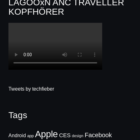
LAGOOxN ANC TRAVELLER
KOPFHÖRER
Tweets by techfieber
Tags
Apple
Facebook
CES
Android
app
design