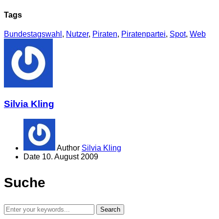
Tags
Bundestagswahl
,
Nutzer
,
Piraten
,
Piratenpartei
,
Spot
,
Web
Silvia Kling
Author
Silvia Kling
Date
10. August 2009
Suche