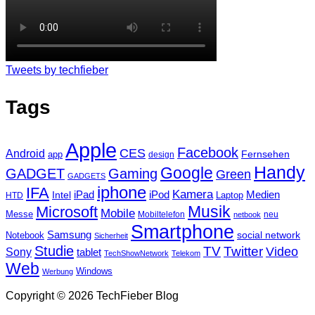
Tweets by techfieber
Tags
Apple
Facebook
CES
Android
Fernsehen
app
design
Handy
Google
GADGET
Gaming
Green
GADGETS
iphone
IFA
Kamera
iPad
Intel
iPod
Medien
Laptop
HTD
Musik
Microsoft
Mobile
Messe
Mobiltelefon
neu
netbook
Smartphone
Samsung
social network
Notebook
Sicherheit
Studie
TV
Twitter
Video
Sony
tablet
TechShowNetwork
Telekom
Web
Windows
Werbung
Copyright © 2026 TechFieber Blog