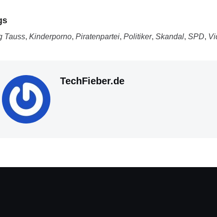
gs
g Tauss
,
Kinderporno
,
Piratenpartei
,
Politiker
,
Skandal
,
SPD
,
Vi
TechFieber.de