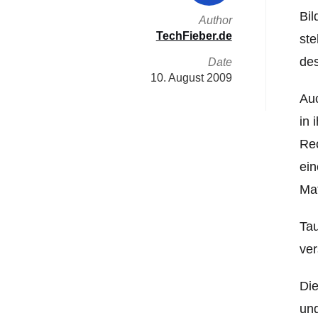
Bil
Author
TechFieber.de
ste
des
Date
10. August 2009
Auc
in 
Rec
ein
Mat
Tau
ver
Die
und