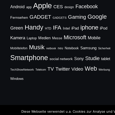
Apple
Facebook
CES
Android
app
design
Google
GADGET
Gaming
Fernsehen
GADGETS
Handy
iphone
IFA
Green
iPad
Intel
iPod
HTD
Microsoft
Mobile
Kamera
Medien
Laptop
Messe
Musik
Samsung
Notebook
Mobiltelefon
neu
netbook
Sicherheit
Smartphone
Studie
Sony
social network
tablet
Web
TV
Twitter
Video
TechShowNetwork
Telekom
Werbung
Windows
Copyright © 2026 TechFieber Blog
Diese Webseite verwendet u.a. Cookies zur Analyse und V