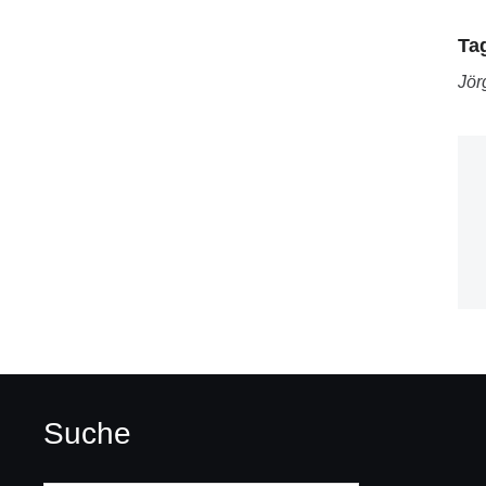
Ta
Jör
Suche