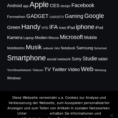
Apple
Facebook
CES
Android
app
design
Google
GADGET
Gaming
Fernsehen
GADGETS
Handy
iphone
IFA
Green
iPad
Intel
iPod
HTD
Microsoft
Mobile
Kamera
Medien
Laptop
Messe
Musik
Samsung
Notebook
Mobiltelefon
neu
netbook
Sicherheit
Smartphone
Studie
Sony
social network
tablet
Web
TV
Twitter
Video
TechShowNetwork
Telekom
Werbung
Windows
Diese Webseite verwendet u.a. Cookies zur Analyse und
Verbesserung der Webseite, zum Ausspielen personalisierter
Anzeigen und zum Teilen von Artikeln in sozialen Netzwerken.
Copyright © 2026
Unter
Datenschutz
erhalten Sie Informationen und
TechFieber Blog