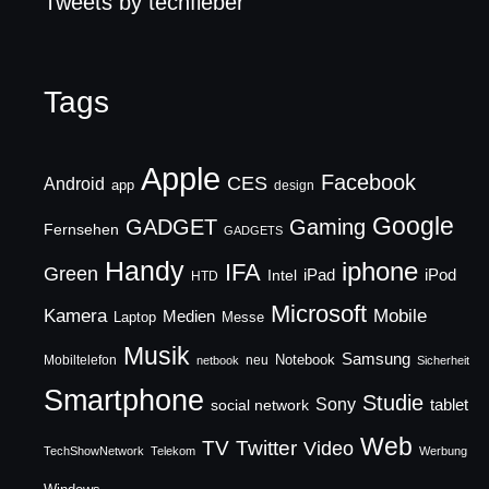
Tweets by techfieber
Tags
Apple
Facebook
CES
Android
app
design
Google
GADGET
Gaming
Fernsehen
GADGETS
Handy
iphone
IFA
Green
iPad
Intel
iPod
HTD
Microsoft
Mobile
Kamera
Medien
Laptop
Messe
Musik
Samsung
Notebook
Mobiltelefon
neu
netbook
Sicherheit
Smartphone
Studie
Sony
social network
tablet
Web
TV
Twitter
Video
TechShowNetwork
Telekom
Werbung