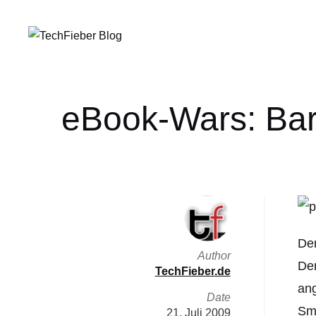
eBook-Wars: Bar
Der
Author
Der
TechFieber.de
ang
Date
Sma
21. Juli 2009