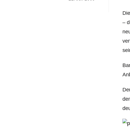
Die
– d
neu
ver
sei
Ba
Anb
Der
den
deu