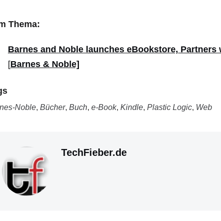
m Thema:
Barnes and Noble launches eBookstore, Partners w
[
Barnes & Noble]
gs
nes-Noble
,
Bücher
,
Buch
,
e-Book
,
Kindle
,
Plastic Logic
,
Web
TechFieber.de