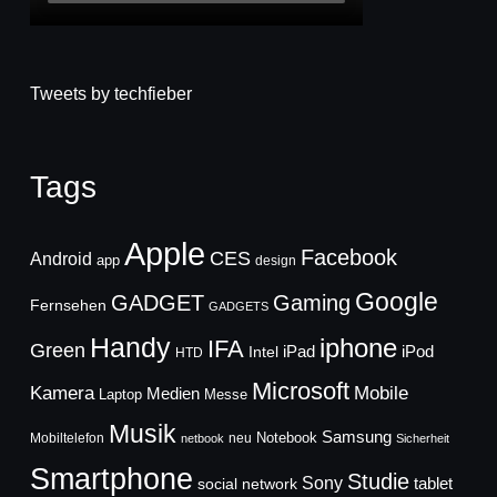
Tweets by techfieber
Tags
Apple
Facebook
CES
Android
app
design
Google
GADGET
Gaming
Fernsehen
GADGETS
Handy
iphone
IFA
Green
iPad
Intel
iPod
HTD
Microsoft
Mobile
Kamera
Medien
Laptop
Messe
Musik
Samsung
Notebook
Mobiltelefon
neu
netbook
Sicherheit
Smartphone
Studie
Sony
social network
tablet