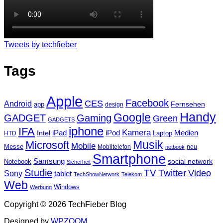
Tweets by techfieber
Tags
Apple
Facebook
CES
Android
Fernsehen
app
design
Handy
Google
GADGET
Gaming
Green
GADGETS
iphone
IFA
Kamera
iPad
Intel
iPod
Medien
Laptop
HTD
Musik
Microsoft
Mobile
Messe
Mobiltelefon
neu
netbook
Smartphone
Samsung
social network
Notebook
Sicherheit
Studie
TV
Twitter
Video
Sony
tablet
TechShowNetwork
Telekom
Web
Windows
Werbung
Copyright © 2026 TechFieber Blog
Designed by
WPZOOM