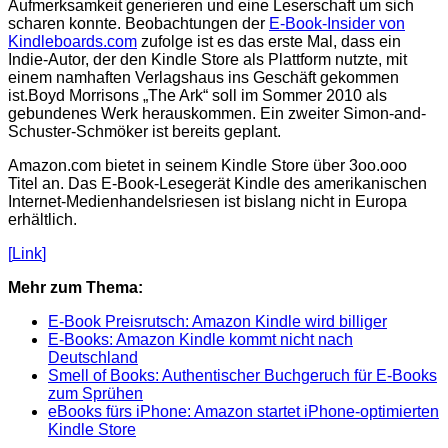
Aufmerksamkeit generieren und eine Leserschaft um sich
scharen konnte. Beobachtungen der
E-Book-Insider von
Kindleboards.com
zufolge ist es das erste Mal, dass ein
Indie-Autor, der den Kindle Store als Plattform nutzte, mit
einem namhaften Verlagshaus ins Geschäft gekommen
ist.
Boyd Morrisons „The Ark“ soll im Sommer 2010 als
gebundenes Werk herauskommen. Ein zweiter Simon-and-
Schuster-Schmöker ist bereits geplant.
Amazon.com bietet in seinem Kindle Store über 3oo.ooo
Titel an. Das E-Book-Lesegerät Kindle des amerikanischen
Internet-Medienhandelsriesen ist bislang nicht in Europa
erhältlich.
[
Link
]
Mehr zum Thema:
E-Book Preisrutsch: Amazon Kindle wird billiger
E-Books: Amazon Kindle kommt nicht nach
Deutschland
Smell of Books: Authentischer Buchgeruch für E-Books
zum Sprühen
eBooks fürs iPhone: Amazon startet iPhone-optimierten
Kindle Store