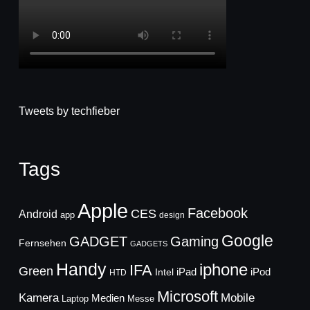
Tweets by techfieber
Tags
Apple
Facebook
CES
Android
app
design
Google
GADGET
Gaming
Fernsehen
GADGETS
Handy
iphone
IFA
Green
iPad
Intel
iPod
HTD
Microsoft
Mobile
Kamera
Medien
Laptop
Messe