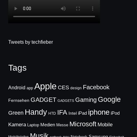
Tweets by techfieber
Tags
Apple
Facebook
CES
Android
app
design
Google
GADGET
Gaming
Fernsehen
GADGETS
Handy
iphone
IFA
Green
iPad
Intel
iPod
HTD
Microsoft
Mobile
Kamera
Medien
Laptop
Messe
Musik
Samsung
Notebook