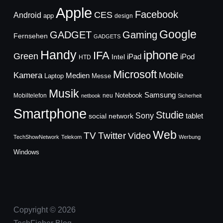
Apple
Facebook
CES
Android
app
design
Google
GADGET
Gaming
Fernsehen
GADGETS
Handy
iphone
IFA
Green
iPad
Intel
iPod
HTD
Microsoft
Mobile
Kamera
Medien
Laptop
Messe
Musik
Samsung
Notebook
Mobiltelefon
neu
netbook
Sicherheit
Smartphone
Studie
Sony
social network
tablet
Web
TV
Twitter
Video
TechShowNetwork
Telekom
Werbung
Windows
Copyright © 2026