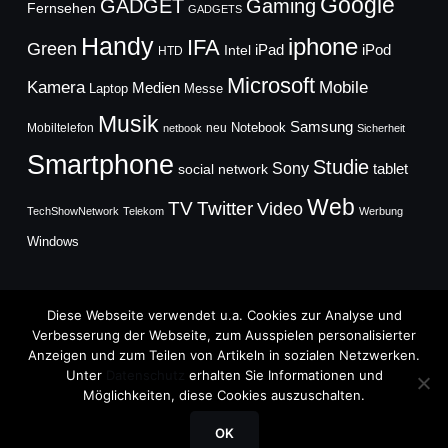
Google
GADGET
Gaming
Fernsehen
GADGETS
Handy
iphone
IFA
Green
iPad
Intel
iPod
HTD
Microsoft
Mobile
Kamera
Medien
Laptop
Messe
Musik
Samsung
Notebook
Mobiltelefon
neu
netbook
Sicherheit
Smartphone
Studie
Sony
social network
tablet
Web
TV
Twitter
Video
TechShowNetwork
Telekom
Werbung
Windows
Diese Webseite verwendet u.a. Cookies zur Analyse und
Verbesserung der Webseite, zum Ausspielen personalisierter
Anzeigen und zum Teilen von Artikeln in sozialen Netzwerken.
Copyright © 2026
Unter
Datenschutz
erhalten Sie Informationen und
TechFieber Blog
Möglichkeiten, diese Cookies auszuschalten.
Designed by
WPZOOM
OK