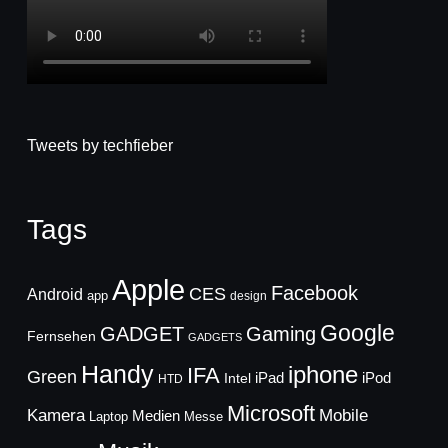
Tweets by techfieber
Tags
Apple
Facebook
CES
Android
app
design
Google
GADGET
Gaming
Fernsehen
GADGETS
Handy
iphone
IFA
Green
iPad
Intel
iPod
HTD
Microsoft
Mobile
Kamera
Medien
Laptop
Messe